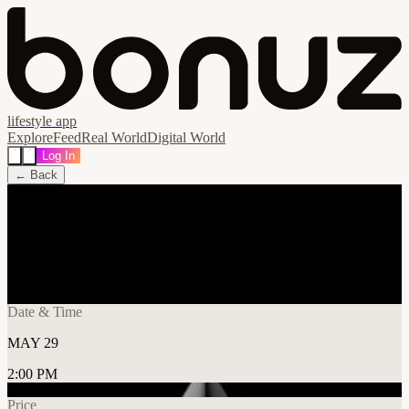
lifestyle app
Explore
Feed
Real World
Digital World
Log In
← Back
Share
🔗
Cursor Hackathon Cartagena
📍
Palacio de la Proclamación, Cartagena de Indias, Colombia
Date & Time
MAY 29
2:00 PM
Price