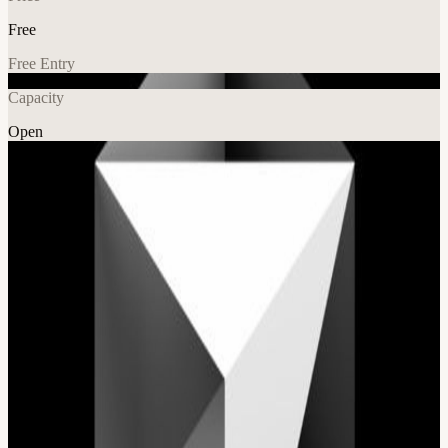
Free
Free Entry
Capacity
Open
AI
Tech
Explore More
About
El Cursor Hackathon Cartagena en el marco del Genius Fest es un
reto intensivo de construcción en vivo donde desarrolladores,
diseñadores y creadores se reúnen para transformar ideas en
soluciones reales en apenas 3 horas. Cursor es el editor de código
impulsado por IA que está redefiniendo la forma de programar, este
hackathon pone a prueba la velocidad, la creatividad y la capacidad
de ejecución de cada equipo.
View URL of the source ↗