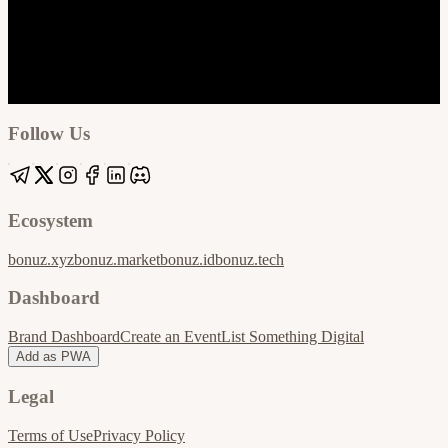
Google
Apple / ICS
Follow Us
Ecosystem
bonuz.xyz
bonuz.market
bonuz.id
bonuz.tech
Dashboard
Brand Dashboard
Create an Event
List Something Digital
Add as PWA
Legal
Terms of Use
Privacy Policy