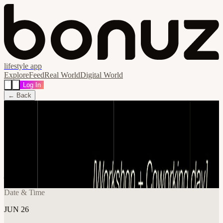
lifestyle app
Explore
Feed
Real World
Digital World
Log In
← Back
Share
🔗
Marketing para Startups: Diseñá tu Plan
de Growth + Coworking Day
📍
Vedia 3892, Buenos Aires, Ciudad Autónoma de Buenos Aires,
Argentina
Date & Time
JUN 26