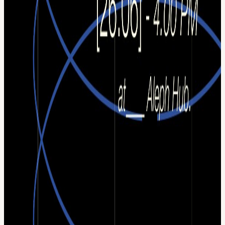
Te vas a llevar Un plan de growth para los próximos 90 días con
prioridades claras, canales recomendados y próximos pasos
concretos para tu proyecto.
View URL of the source ↗
Calendar