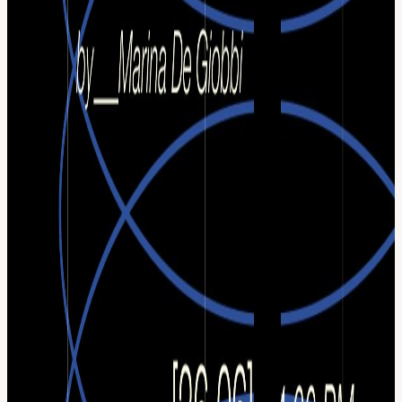
impulsado por Inteligencia Artificial, creación de comunidades e
influencer marketing. Compartirá estrategias para acelerar la
adopción de proyectos, construir audiencias comprometidas y
potenciar el crecimiento orgánico a través de creadores de contenido
y comunidades digitales. Una iniciativa para impulsar el ecosistema
Web3 de LATAM Este evento forma parte de VMKAgency, una
iniciativa creada para ayudar a proyectos Web3 de Latinoamérica a
crecer mediante marketing, comunicación, generación de comunidad
y estrategias de adquisición de usuarios. Creemos que Latinoamérica
tiene el talento para liderar la próxima generación de startups y
proyectos descentralizados, y queremos aportar herramientas
prácticas para acelerar ese crecimiento.
Networking + Cervezas 🍻 Al finalizar el workshop nos
quedaremos para hacer networking entre founders, builders,
marketers, inversores y miembros del ecosistema startup y Web3.
Será una oportunidad para generar conexiones, compartir
experiencias y descubrir oportunidades de colaboración mientras
disfrutamos de unas cervezas cortesía de nuestros sponsors.
Sponsors. Este encuentro cuenta con el apoyo de: ⁠Crecimiento
VMK Agency Ourbit Psychology for Founders Para quién es •⁠
⁠Founders y co-founders. •⁠ ⁠Startups en etapa temprana. •⁠ ⁠Builders y
emprendedores Web3. •⁠ ⁠Equipos de growth y marketing. •⁠
⁠Proyectos SaaS, fintech, IA, blockchain y tecnología. •⁠ ⁠Personas
que quieran transformar un gran producto en una empresa que crece.