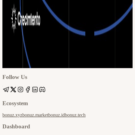
Google
Apple / ICS
Follow Us
Ecosystem
bonuz.xyz
bonuz.market
bonuz.id
bonuz.tech
Dashboard