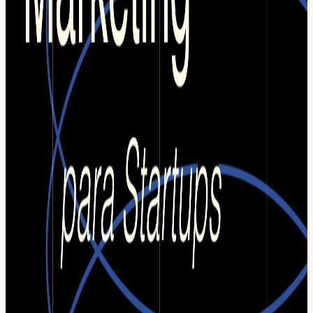
consistente? ¿Cómo priorizo entre SEO, contenido, publicidad,
partnerships, comunidad, eventos o ventas? ¿Cómo hago crecer mi
startup sin quemar todo el presupuesto? En este workshop práctico
vamos a trabajar sobre estos desafíos y a construir un plan de growth
accionable para los próximos 90 días. Analizaremos proyectos reales
de los asistentes, identificaremos oportunidades concretas de
adquisición y definiremos las acciones con mayor potencial de
impacto según la etapa de cada startup. Tanto si estás validando una
idea, lanzando un producto o buscando escalar, te llevarás una hoja
de ruta clara para crecer de forma más predecible.
🔎 Qué veremos Cómo definir una propuesta de valor que realmente
conecte con tu mercado. Cómo identificar a tus clientes ideales. Qué
canales de adquisición tienen más sentido para tu startup. Cómo
construir un embudo simple para atraer, convertir y retener clientes.
Cómo aprovechar herramientas de IA para acelerar la ejecución.
Cómo priorizar las acciones que pueden generar resultados en los
próximos 90 días.
👉 Facilitado por: Marina De Giobbi CEO de VMK Agency.
Ayuda a startups, empresas tecnológicas y proyectos innovadores a
generar demanda, conseguir clientes y escalar mediante SEO,
publicidad online, marketing digital y estrategias de growth. 👉
Speaker Invitada: Laura Holzmann Especialista en marketing