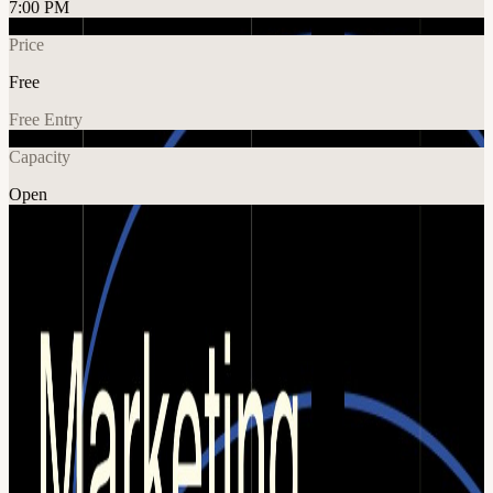
7:00 PM
Price
Free
Free Entry
Capacity
Open
Tech
Explore More
About
🎟️ Al adquirir tu entrada, la misma te habilita un coworking pass
para todo el día. Vení a coworkear al Aleph Hub desde la mañana y
quedate para el evento a la tarde.
De Producto a Clientes: Diseñá tu Plan de Growth para los
Próximos 90 Días Muchos founders dedican meses (o años) a
construir un gran producto. El desafío aparece después: ¿Cómo
consigo mis primeros clientes? ¿Cómo genero demanda de forma