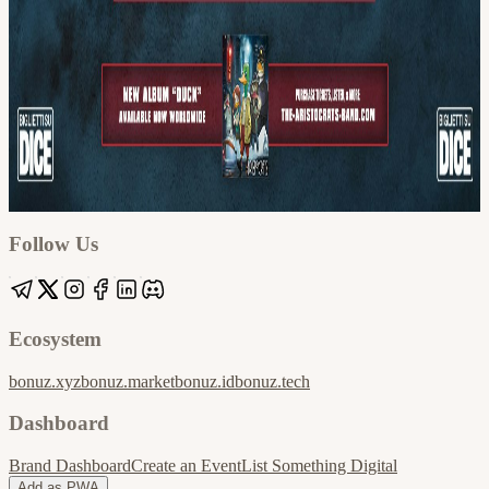
Google
Apple / ICS
Follow Us
Ecosystem
bonuz.xyz
bonuz.market
bonuz.id
bonuz.tech
Dashboard
Brand Dashboard
Create an Event
List Something Digital
Add as PWA