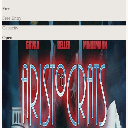
Free
Free Entry
Capacity
Open
Music
Explore More
About
Negli ultimi dodici anni, The Aristocrats - il chitarrista Guthrie
Govan (Steven Wilson, Hans Zimmer, Asia/GPS), il bassista Bryan
Beller (Joe Satriani, Steve Vai, Dethklok) e il batterista Marco
Minnemann (Steven Wilson, Joe Satriani, Steve Hackett) - si sono
affermati come uno dei gruppi di rock-fusion strumentale
musicalmente più originali, irriverenti e sorprendentemente divertenti
del pianeta. Chiunque abbia assistito a un loro show - che include
quantità casuali di rock, jazz, pop, metal, country e qualsiasi altra
cosa in mezzo - sente lo spirito di una vera band, la cui anima devota
all'improvvisazione permette di far accadere sul palco qualsiasi cosa