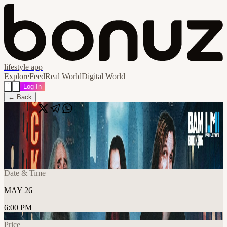
lifestyle app
Explore
Feed
Real World
Digital World
Log In
← Back
Share
🔗
The Aristocrats, Torino
📍
Milk, 10125 Torino città metropolitana di Torino, Italia
Date & Time
MAY 26
6:00 PM
Price